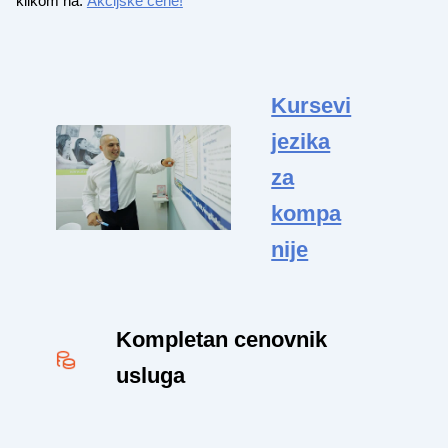
klikom na:
Akcijske cene!
Kursevi
jezika
za
kompa
nije
Kompletan cenovnik
usluga