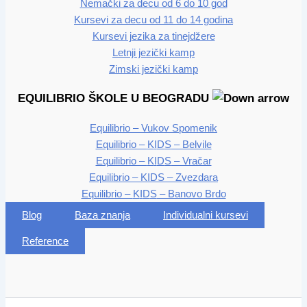
Nemački za decu od 6 do 10 god
Kursevi za decu od 11 do 14 godina
Kursevi jezika za tinejdžere
Letnji jezički kamp
Zimski jezički kamp
EQUILIBRIO ŠKOLE U BEOGRADU
Equilibrio – Vukov Spomenik
Equilibrio –
K
I
D
S
– Belvile
Equilibrio –
K
I
D
S
– Vračar
Equilibrio –
K
I
D
S
– Zvezdara
Equilibrio –
K
I
D
S
– Banovo Brdo
Blog
Baza znanja
Individualni kursevi
Reference