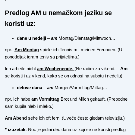
Predlog AM u nemačkom jeziku se
koristi uz:
dane u nedelji
–
am
Montag/Dienstag/Mittwoch…
npr.
Am Montag
spiele ich Tennis mit meinen Freunden. (U
ponedeljak igram tenis sa prijateljima.)
Ich arbeite nicht
am Wochenende.
(Ne radim za vikend. –
Am
se koristi i uz vikend, kako se on odnosi na subotu i nedelju)
delove dana
–
am
Morgen/Vormittag/Mittag…
npr. Ich habe
am Vormittag
Brot und Milch gekauft. (Prepodne
sam kupila hleb i mleko.)
Am Abend
sehe ich oft fern. (Uveče često gledam televiziju.)
* izuzetak:
Noć je jedini deo dana uz koji se ne koristi predlog