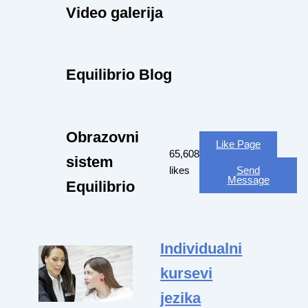
Video galerija
Equilibrio Blog
Obrazovni
Like Page
65,608
sistem
likes
Send
Message
Equilibrio
Individualni
kursevi
jezika