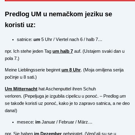
Predlog UM u nemačkom jeziku se
koristi uz:
satnice:
um
5 Uhr / Viertel nach 6 / halb 7…
npr. Ich stehe jeden Tag
um halb 7
auf. (Ustajem svaki dan u
pola 7.)
Meine Lieblingsserie beginnt
um 8 Uhr
. (Moja omiljena serija
počinje u 8 sati.)
Um Mitternacht
hat Aschenputtel ihren Schuh
verloren. (Pepeljuga je izgubila cipelicu u ponoć. – Predlog
um
se takođe koristi uz ponoć, kako je to zapravo satnica, a ne deo
dana!)
mesece:
im
Januar / Februar / März…
npr. Sie haben
im Dezember
geheiratet. (Venčali su se u