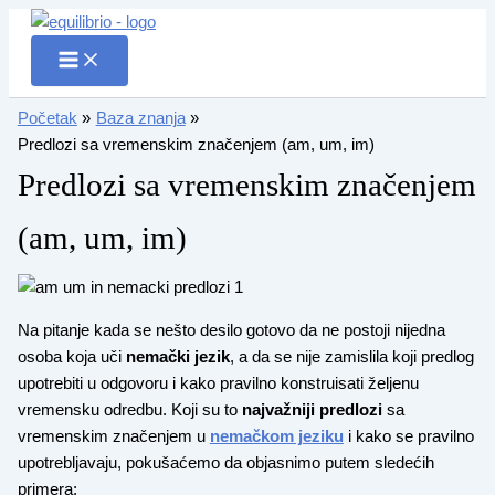
Pređi
na
sadržaj
Početak
Baza znanja
Predlozi sa vremenskim značenjem (am, um, im)
Predlozi sa vremenskim značenjem
(am, um, im)
Na pitanje kada se nešto desilo gotovo da ne postoji nijedna
osoba koja uči
nemački jezik
, a da se nije zamislila koji predlog
upotrebiti u odgovoru i kako pravilno konstruisati željenu
vremensku odredbu. Koji su to
najvažniji
predlozi
sa
vremenskim značenjem u
nemačkom jeziku
i kako se pravilno
upotrebljavaju, pokušaćemo da objasnimo putem sledećih
primera: