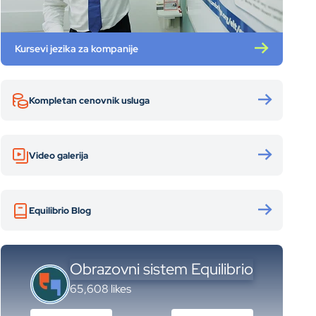
Kursevi jezika za kompanije
Kompletan cenovnik usluga
Video galerija
Equilibrio Blog
Obrazovni sistem Equilibrio
65,608 likes