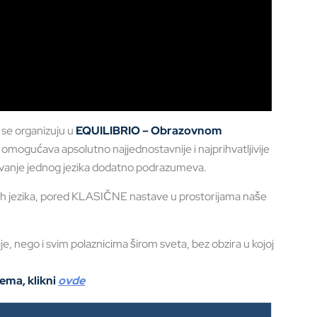
i se organizuju u
EQUILIBRIO –
Obrazovnom
omogućava apsolutno najjednostavnije i najprihvatljivije
čavanje jednog jezika dodatno podrazumeva.
ih jezika, pored KLASIČNE nastave u prostorijama naše
, nego i svim polaznicima širom sveta, bez obzira u kojoj
ema, klikni
ovde