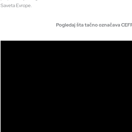
Saveta Evrope.
Pogledaj šta tačno označava CEFR 