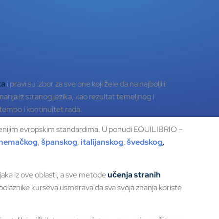
ka
i pravi su izbor za sve one koji žele da na najbolji i
nanja iz stranog jezika, kao rezultat temeljnog i
tempo i kontinuitet rada.
enijim evropskim standardima. U ponudi EQUILIBRIO –
nemačkog
,
španskog
,
italijanskog
,
švedskog
,
aka iz ove oblasti, a sve metode
učenja stranih
olaznike kurseva usmerava da sva svoja znanja koriste