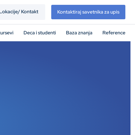
Lokacije/ Kontakt
Kontaktiraj savetnika za upis
kursevi
Deca i studenti
Baza znanja
Reference