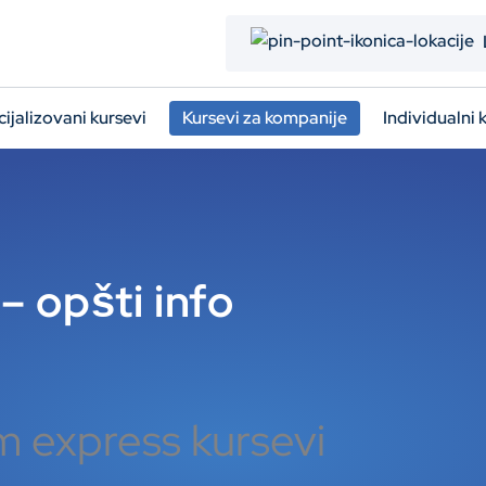
ijalizovani kursevi
Kursevi za kompanije
Individualni 
– opšti info
m express kursevi