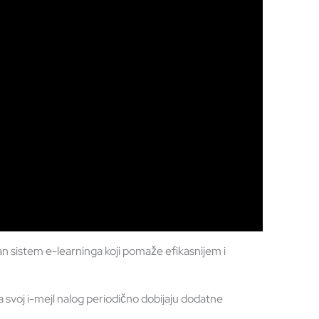
iran sistem e-learninga koji pomaže efikasnijem i
svoj i-mejl nalog periodično dobijaju dodatne
.