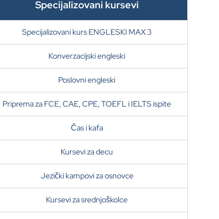
Specijalizovani kursevi
Specijalizovani kurs ENGLESKI MAX 3
Konverzacijski engleski
Poslovni engleski
Priprema za FCE, CAE, CPE, TOEFL i IELTS ispite
Čas i kafa
Kursevi za decu
Jezički kampovi za osnovce
Kursevi za srednjoškolce