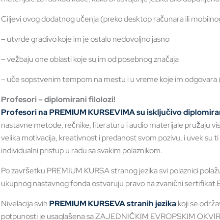
Ciljevi ovog dodatnog učenja (preko desktop računara ili mobilnog
– utvrde gradivo koje im je ostalo nedovoljno jasno
– vežbaju one oblasti koje su im od posebnog značaja
– uče sopstvenim tempom na mestu i u vreme koje im odgovara (
Profesori – diplomirani filolozi!
Profesori na PREMIUM KURSEVIMA su isključivo diplomirani 
nastavne metode, rečnike, literaturu i audio materijale pružaju v
velika motivacija, kreativnost i predanost svom pozivu, i uvek su t
individualni pristup u radu sa svakim polaznikom.
Po završetku PREMIUM KURSA stranog jezika svi polaznici polažu zav
ukupnog nastavnog fonda ostvaruju pravo na zvanični sertifika
Nivelacija svih
PREMIUM KURSEVA stranih jezika
koji se održa
potpunosti je usaglašena sa ZAJEDNIČKIM EVROPSKIM OKVIR