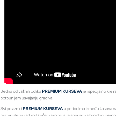
Jedna od važnih odlika
PREMIUM KURSEVA
je i specijalno kre
potpunijem usvajanju gradiva.
Svi polaznici
PREMIUM KURSEVA
u periodima između časova na 
materijale za rad kod kuće, kako bi usvajanje jezika bilo dopunjeno