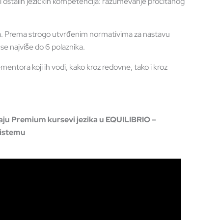
e i ostalih jezičkih kompetencija: razumevanje pročitanog
ka. Prema strogo utvrđenim normativima za nastavu
 se najviše do 6 polaznika.
ntora koji ih vodi, kako kroz redovne, tako i kroz
ju Premium kursevi jezika u EQUILIBRIO –
istemu