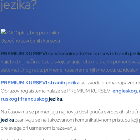
jezika?
Uspešno završenih kurseva
PREMIUM KURSEVI su visokokvalitetni kursevi
stranih jezi
najefektniji način ulože u svoje znanje i steknu trajno primenljiva z
sistematičnog rada, primene najsavremenijih metoda, uz idealan 
PREMIUM KURSEVI stranih jezika
se izvode prema najsavrem
Obrazovnog sistema nalaze se PREMIUM KURSEVI
engleskog
,
ruskog
i
francuskog
jezika.
Na časovima se primenjuju najnovija dostignuća evropskih stručnj
jezika
zasnivaju se na takozvanom komunikativnom pristupu koji p
pre svega pri usmenom izražavanju.