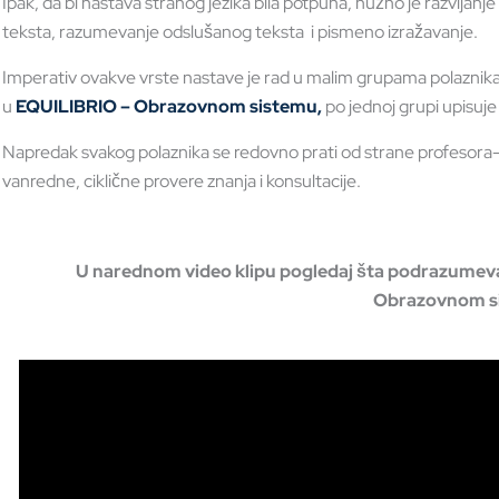
Ipak, da bi nastava stranog jezika bila potpuna, nužno je razvijanj
teksta, razumevanje odslušanog teksta i pismeno izražavanje.
Imperativ ovakve vrste nastave je rad u malim grupama polazni
u
EQUILIBRIO – Obrazovnom sistemu,
po jednoj grupi upisuje
Napredak svakog polaznika se redovno prati od strane profesora-me
vanredne, ciklične provere znanja i konsultacije.
U narednom video klipu pogledaj šta podrazumeva
Obrazovnom s