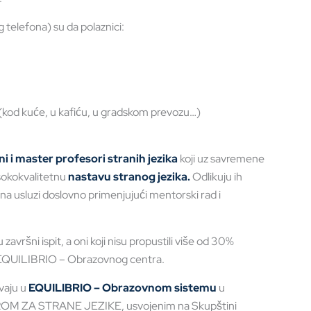
 telefona) su da polaznici:
kod kuće, u kafiću, u gradskom prevozu…)
i master profesori stranih jezika
koji uz savremene
isokokvalitetnu
nastavu stranog jezika.
Odlikuju ih
i na usluzi doslovno primenjujući mentorski rad i
ršni ispit, a oni koji nisu propustili više od 30%
t EQUILIBRIO – Obrazovnog centra.
vaju u
EQUILIBRIO –
Obrazovnom sistemu
u
OM ZA STRANE JEZIKE, usvojenim na Skupštini