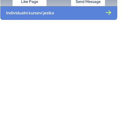
Like Page
Send Message
Individualni kursevi jezika