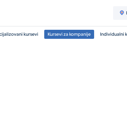
ijalizovani kursevi
Kursevi za kompanije
Individualni 
H JEZIKA