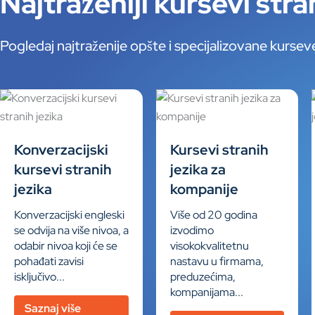
Najtraženiji kursevi stra
Pogledaj najtraženije opšte i specijalizovane kurseve
Konverzacijski
Kursevi stranih
kursevi stranih
jezika za
jezika
kompanije
Konverzacijski engleski
Više od 20 godina
se odvija na više nivoa, a
izvodimo
odabir nivoa koji će se
visokokvalitetnu
pohađati zavisi
nastavu u firmama,
isključivo...
preduzećima,
kompanijama...
Saznaj više