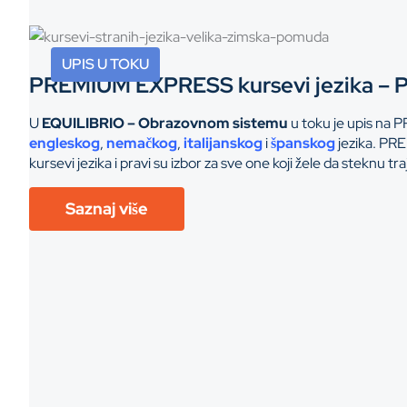
UPIS U TOKU
PREMIUM EXPRESS kursevi jezika – 
U
EQUILIBRIO – Obrazovnom sistemu
u toku je upis n
engleskog
,
nemačkog
,
italijanskog
i
španskog
jezika. PRE
kursevi jezika i pravi su izbor za sve one koji žele da steknu tr
Saznaj više