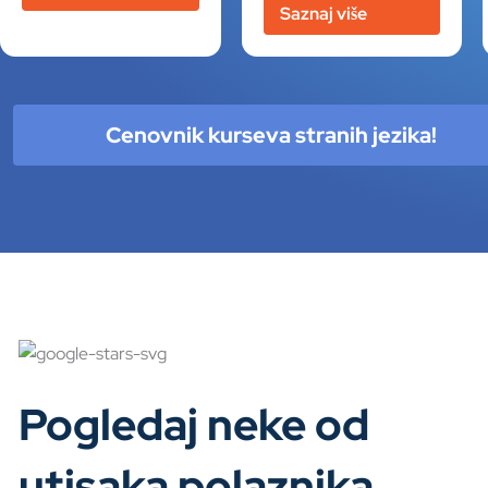
Saznaj više
Cenovnik kurseva stranih jezika!
Pogledaj neke od
utisaka polaznika