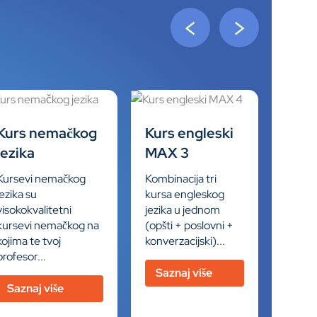
<
>
Kurs nemačkog
Kurs engleski
jezika
MAX 3
Kursevi nemačkog
Kombinacija tri
jezika su
kursa engleskog
visokokvalitetni
jezika u jednom
kursevi nemačkog na
(opšti + poslovni +
kojima te tvoj
konverzacijski)...
profesor...
Saznaj više
Saznaj više