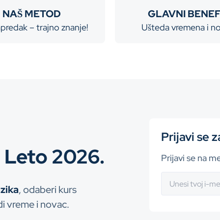
NAŠ METOD
GLAVNI BENEF
apredak
– trajno znanje!
Ušteda vremena
i n
Prijavi se 
– Leto 2026.
Prijavi se na me
ezika
, odaberi kurs
tedi vreme i novac.