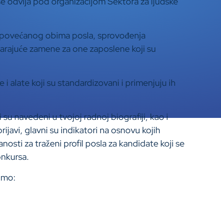
 se odvija pod organizacijom Sektora za ljudske
at povećanog obima posla, sprovođenja
arajuće zamene za one zaposlene koji su
 alate koji su standardizovani i primenjuju ih
su navedeni u tvojoj radnoj biografiji, kao i
ijavi, glavni su indikatori na osnovu kojih
nosti za traženi profil posla za kandidate koji se
onkursa.
imo: