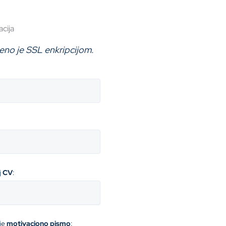
acija
eno je SSL enkripcijom.
j
CV
:
je
motivaciono pismo
: