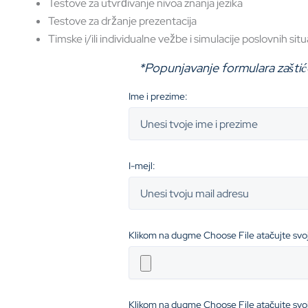
Testove za utvrđivanje nivoa znanja jezika
Testove za držanje prezentacija
Timske i/ili individualne vežbe i simulacije poslovnih situ
*Popunjavanje formulara zaštić
Ime i prezime:
I-mejl:
Klikom na dugme Choose File atačujte svo
Klikom na dugme Choose File atačujte svo