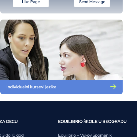
Like Page
Send Message
Individualni kursevi jezika
 ZA DECU
EQUILIBRIO ŠKOLE U BEOGRADU
d 3 do 10 god
Equilibrio – Vukov Spomenik