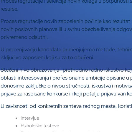
Proces regrutacije i selekcije novih kolega u potpunosti
resurse.
Proces regrutacije novih zaposlenih počinje kao rezult
novih poslovnih planova ili u svrhu obezbeđivanja odgov
privremeno odsutni.
U procenjivanju kandidata primenjujemo metode, tehnike i
isključivo zaposleni koji su za to obučeni.
Stečeni nivo obrazovanja i prethodno radno iskustvo koji 
oblasti interesovanja i profesionalne ambicije opisane u pr
donosimo zaključke o nivou stručnosti, iskustva i motivisa
prijave za raspisane konkurse ili koji pošalju prijavu van k
U zavisnosti od konkretnih zahteva radnog mesta, korist
Intervjue
Psihološke testove