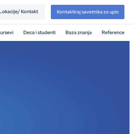
Lokacije/ Kontakt
Kontaktiraj savetnika za upis
kursevi
Deca i studenti
Baza znanja
Reference