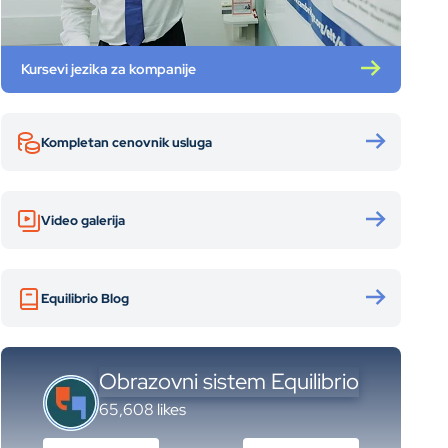
Kursevi jezika za kompanije
Kompletan cenovnik usluga
Video galerija
Equilibrio Blog
Obrazovni sistem Equilibrio
65,608 likes