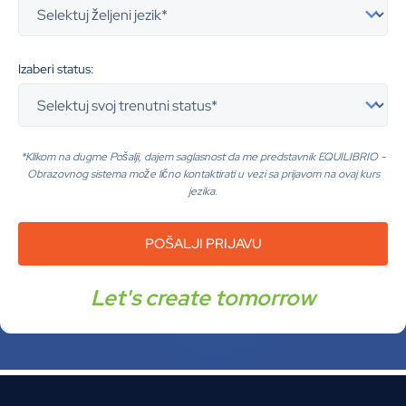
Izaberi status:
*Klikom na dugme Pošalji, dajem saglasnost da me predstavnik EQUILIBRIO -
Obrazovnog sistema može lično kontaktirati u vezi sa prijavom na ovaj kurs
jezika.
Let's create tomorrow