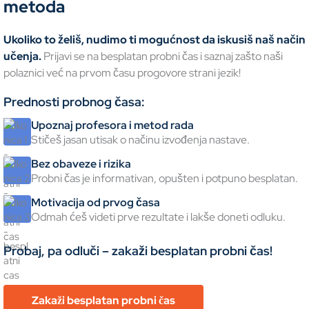
metoda
Ukoliko to želiš, nudimo ti mogućnost da iskusiš naš način
učenja.
Prijavi se na besplatan probni čas i saznaj zašto naši
polaznici
već na prvom času progovore strani jezik!
Prednosti probnog časa:
Upoznaj profesora i metod rada
Stičeš jasan utisak o načinu izvođenja nastave.
Bez obaveze i rizika
Probni čas je informativan, opušten i potpuno besplatan.
Motivacija od prvog časa
Odmah ćeš videti prve rezultate i lakše doneti odluku.
Probaj, pa odluči – zakaži besplatan probni čas!
Zakaži besplatan probni čas