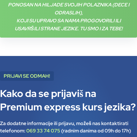
PONOSAN NA HILJADE SVOJIH POLAZNIKA (DECE I
ODRASLIH),
KOJI SU UPRAVO SA NAMA PROGOVORILI ILI
USAVRŠILI STRANE JEZIKE. TU SMO I ZA TEBE!
PRIJAVI SE ODMAH!
Kako da se prijaviš na
Premium express kurs jezika?
Za dodatne informacije ili prijavu, možeš nas kontaktirati
telefonom:
069 33 74 075
(radnim danima od 09h do 17h)