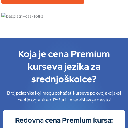
Koja je cena Premium
kurseva jezika za
srednjoškolce?
Broj polaznika koji mogu pohađati kurseve po ovoj akcijskoj
ceni je ograničen. Požuri i rezerviši svoje mesto!
Redovna cena
Premium kursa: