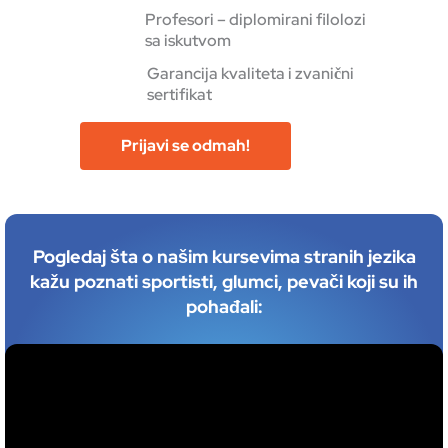
Profesori – diplomirani filolozi
sa iskutvom
Garancija kvaliteta i zvanični
sertifikat
Prijavi se odmah!
Pogledaj šta o našim kursevima stranih jezika
kažu poznati sportisti, glumci, pevači koji su ih
pohađali: