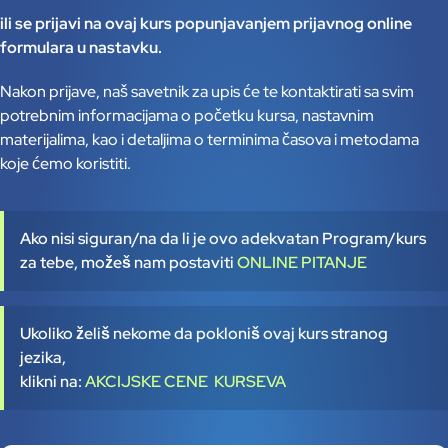
ili se prijavi na ovaj kurs popunjavanjem prijavnog online
formulara u nastavku.
Nakon prijave, naš savetnik za upis će te kontaktirati sa svim
potrebnim informacijama o početku kursa, nastavnim
materijalima, kao i detaljima o terminima časova i metodama
koje ćemo koristiti.
Ako nisi siguran/na da li je ovo adekvatan Program/kurs
za tebe, možeš nam postaviti
ONLINE PITANJE
Ukoliko želiš nekome da pokloniš ovaj kurs stranog
jezika,
klikni na:
AKCIJSKE CENE KURSEVA