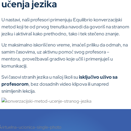
učenja jezika
U nastavi, naši profesori primenjuju Equilibrio konverzacijski
metod koji te od prvog trenutka navodi da govoriš na stranom
jeziku i aktiviraš kako prethodno, tako i tek stečeno znanje.
Uz maksimalno iskorišćeno vreme, imaćeš priliku da odmah, na
samim časovima, uz aktivnu pomoć svog profesora –
mentora, provežbavaš gradivo koje učiš i primenjuješ u
komunikaciji.
Svi časovi stranih jezika u našoj školi su
isključivo uživo sa
profesorom
, bez dosadnih video klipova ili unapred
snimljenih lekcija.