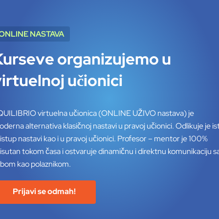
ONLINE NASTAVA
Kurseve organizujemo
u
irtuelnoj učionici
UILIBRIO virtuelna učionica (ONLINE UŽIVO nastava) je
derna alternativa klasičnoj nastavi u pravoj učionici. Odlikuje je ist
istup nastavi kao i u pravoj učionici. Profesor – mentor je 100%
isutan tokom časa i ostvaruje dinamičnu i direktnu komunikaciju s
obom kao polaznikom.
Prijavi se odmah!