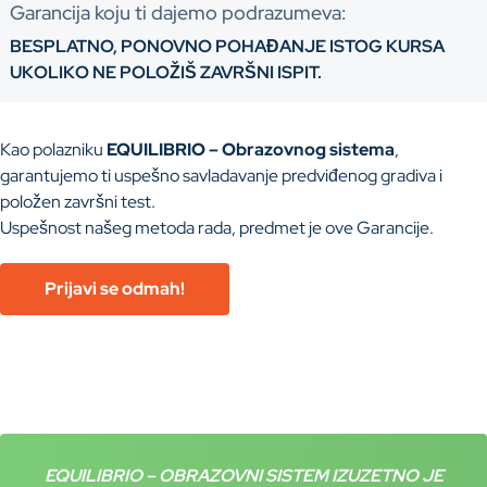
Garancija koju ti dajemo podrazumeva:
BESPLATNO, PONOVNO POHAĐANJE ISTOG KURSA
UKOLIKO NE POLOŽIŠ ZAVRŠNI ISPIT.
Kao polazniku
EQUILIBRIO – Obrazovnog sistema
,
garantujemo ti uspešno savladavanje predviđenog gradiva i
položen završni test.
Uspešnost našeg metoda rada, predmet je ove Garancije.
Prijavi se odmah!
EQUILIBRIO – OBRAZOVNI SISTEM IZUZETNO JE