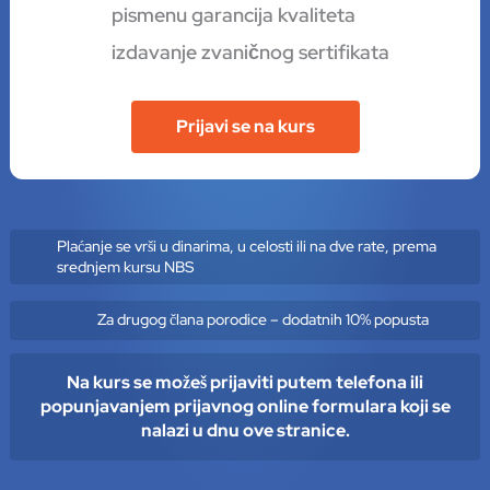
pismenu garancija kvaliteta
izdavanje zvaničnog sertifikata
Prijavi se na kurs
Plaćanje se vrši u dinarima, u celosti ili na dve rate, prema
srednjem kursu NBS
Za drugog člana porodice – dodatnih 10% popusta
Na kurs se možeš prijaviti putem telefona ili
popunjavanjem prijavnog online formulara koji se
nalazi u dnu ove stranice.