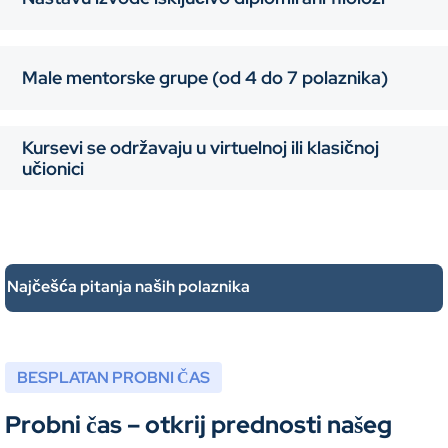
Male mentorske grupe (od 4 do 7 polaznika)
Kursevi se održavaju u virtuelnoj ili klasičnoj
učionici
Najčešća pitanja naših polaznika
BESPLATAN PROBNI ČAS
Probni čas – otkrij prednosti našeg