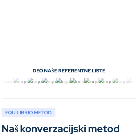
jezika. Nastava je organizovana tako da uz intenzivniji
tempo rada od uobičajenog i za kraći vremenski period,
savladaš sve ono što jedan kurs jezika podrazumeva.
PREMIUM EXPRESS kursevi
stranih jezika obuhvataju
proširenje fonda reči, usavršavanje gramatike i rad na sve
četiri jezičke veštine sa akcentom na konverzaciji.
DEO NAŠE REFERENTNE LISTE
EQUILIBRIO METOD
Naš konverzacijski metod