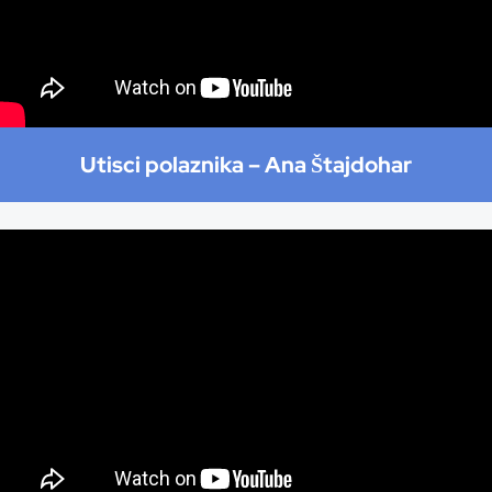
Utisci polaznika –
Ana Štajdohar