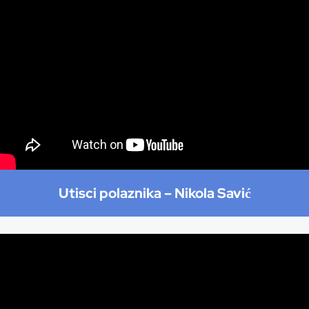
Utisci polaznika –
Nikola Savić