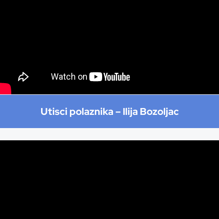
Utisci polaznika –
Ilija Bozoljac