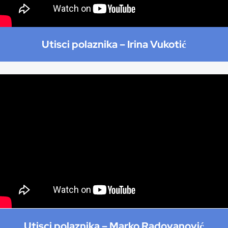
Utisci polaznika –
Irina Vukotić
Utisci polaznika –
Marko Radovanović