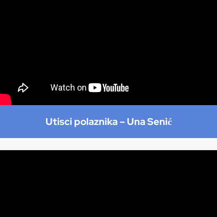
Utisci polaznika –
Una Senić