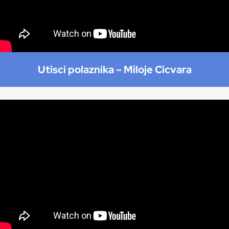
Utisci polaznika –
Miloje Cicvara