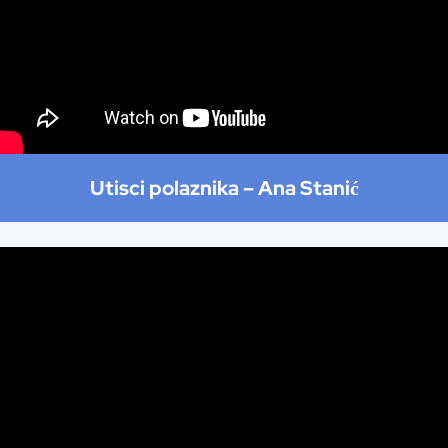
Utisci polaznika –
Ana Stanić