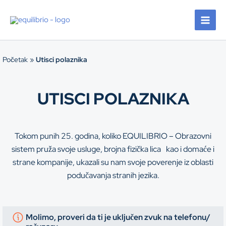
Pređi
na
sadržaj
Početak
Utisci polaznika
UTISCI POLAZNIKA
Tokom punih 25. godina, koliko EQUILIBRIO – Obrazovni
sistem pruža svoje usluge, brojna fizička lica kao i domaće i
strane kompanije, ukazali su nam svoje poverenje iz oblasti
podučavanja stranih jezika.
Molimo, proveri da ti je uključen zvuk na telefonu/