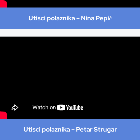
Utisci polaznika –
Nina Pepić
Utisci polaznika –
Petar Strugar