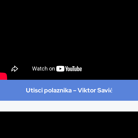
Utisci polaznika –
Viktor Savić