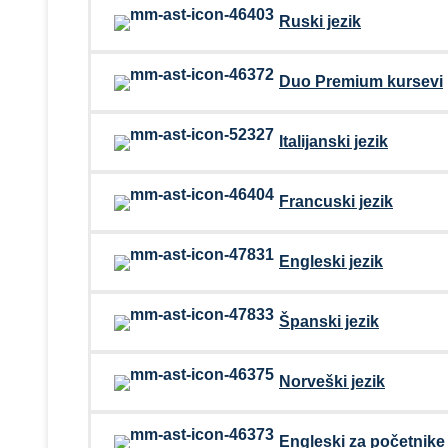
Ruski jezik
Duo Premium kursevi
Italijanski jezik
Francuski jezik
Engleski jezik
Španski jezik
Norveški jezik
Engleski za početnike