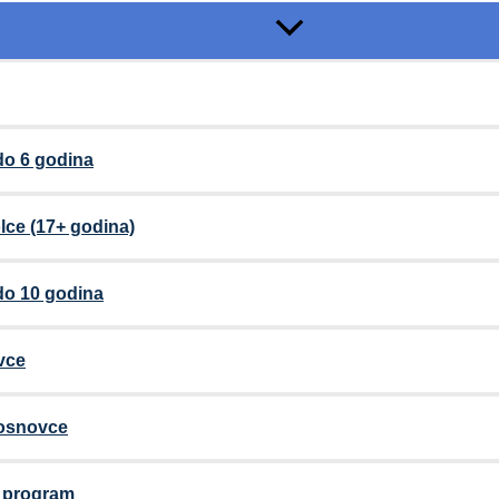
do 6 godina
lce (17+ godina)
do 10 godina
vce
 osnovce
i program