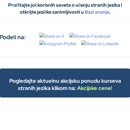
Pročitajte još korisnih saveta o učenju stranih jezika i
otkrijte jezičke zanimljivosti u
Bazi znanja
.
Podeli na:
Pogledajte aktuelnu akcijsku ponudu kurseva
stranih jezika klikom na:
Akcijske cene!