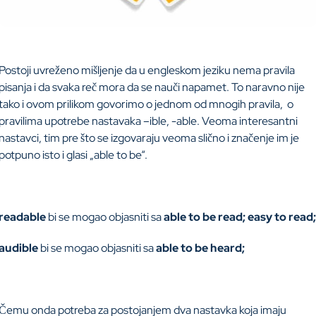
Postoji uvreženo mišljenje da u engleskom jeziku nema pravila
pisanja i da svaka reč mora da se nauči napamet. To naravno nije
tako i ovom prilikom govorimo o jednom od mnogih pravila, o
pravilima upotrebe nastavaka –ible, -able. Veoma interesantni
nastavci, tim pre što se izgovaraju veoma slično i značenje im je
potpuno isto i glasi „able to be“.
readable
bi se mogao objasniti sa
able to be read; easy to read;
audible
bi se mogao objasniti sa
able to be heard;
Čemu onda potreba za postojanjem dva nastavka koja imaju