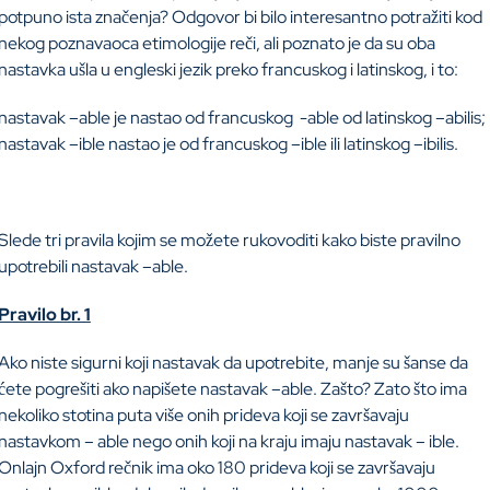
potpuno ista značenja? Odgovor bi bilo interesantno potražiti kod
nekog poznavaoca etimologije reči, ali poznato je da su oba
nastavka ušla u engleski jezik preko francuskog i latinskog, i to:
nastavak –able je nastao od francuskog -able od latinskog –abilis;
nastavak –ible nastao je od francuskog –ible ili latinskog –ibilis.
Slede tri pravila kojim se možete rukovoditi kako biste pravilno
upotrebili nastavak –able.
Pravilo br. 1
Ako niste sigurni koji nastavak da upotrebite, manje su šanse da
ćete pogrešiti ako napišete nastavak –able. Zašto? Zato što ima
nekoliko stotina puta više onih prideva koji se završavaju
nastavkom – able nego onih koji na kraju imaju nastavak – ible.
Onlajn Oxford rečnik ima oko 180 prideva koji se završavaju