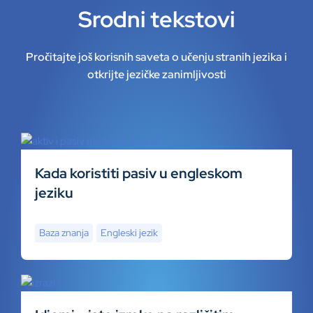
Srodni tekstovi
Pročitajte još korisnih saveta o učenju stranih jezika i
otkrijte jezičke zanimljivosti
Kada koristiti pasiv u engleskom
jeziku
Baza znanja
Engleski jezik