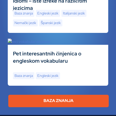
Idiomi – iste izreke na različitim
jezicima
Baza znanja
Engleski jezik
Italijanski jezik
Nemački jezik
Španski jezik
Pet interesantnih činjenica o
engleskom vokabularu
Baza znanja
Engleski jezik
BAZA ZNANJA