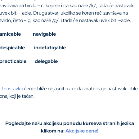
završava na tvrdo – c, koje se čita kao naše /k/, tada će nastavak
uvek biti – able. Druga stvar, ukoliko se koren reči završava na
tvrdo, čisto – g, kao naše /g/, i tada će nastavak uvek biti –able.
amicable navigable
despicable indefatigable
practicable delegable
U nastavku
ćemo bliže objasniti kako da znate da je nastavak –ible
onaj koji je tačan.
Pogledajte našu akcijsku ponudu kurseva stranih jezika
klikom na:
Akcijske cene!