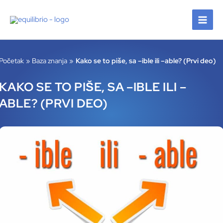
Pređi
na
sadržaj
Početak
Baza znanja
Kako se to piše, sa –ible ili –able? (Prvi deo)
KAKO SE TO PIŠE, SA –IBLE ILI –
ABLE? (PRVI DEO)