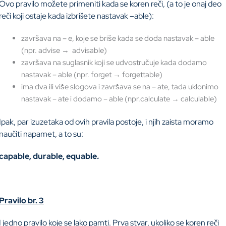
Ovo pravilo možete primeniti kada se koren reči, (a to je onaj deo
reči koji ostaje kada izbrišete nastavak –able):
završava na – e, koje se briše kada se doda nastavak – able
(npr. advise → advisable)
završava na suglasnik koji se udvostručuje kada dodamo
nastavak – able (npr. forget → forgettable)
ima dva ili više slogova i završava se na – ate, tada uklonimo
nastavak – ate i dodamo – able (npr.calculate → calculable)
Ipak, par izuzetaka od ovih pravila postoje, i njih zaista moramo
naučiti napamet, a to su:
c
apable, durable, equable
.
Pravilo br. 3
I jedno pravilo koje se lako pamti. Prva stvar, ukoliko se koren reči