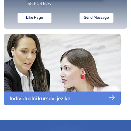
65,608 likes
Like Page
Send Message
Individualni kursevi jezika