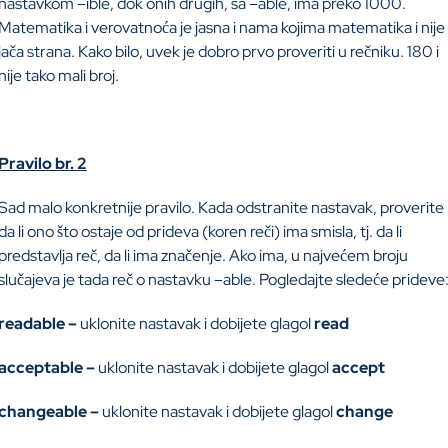
nastavkom –ible, dok onih drugih, sa –able, ima preko 1000.
Matematika i verovatnoća je jasna i nama kojima matematika i nije
jača strana. Kako bilo, uvek je dobro prvo proveriti u rečniku. 180 i
nije tako mali broj.
Pravilo br. 2
Sad malo konkretnije pravilo. Kada odstranite nastavak, proverite
da li ono što ostaje od prideva (koren reči) ima smisla, tj. da li
predstavlja reč, da li ima značenje. Ako ima, u najvećem broju
slučajeva je tada reč o nastavku –able. Pogledajte sledeće prideve
readable –
uklonite nastavak i dobijete glagol
read
acceptable –
uklonite nastavak i dobijete glagol
accept
changeable –
uklonite nastavak i dobijete glagol
change