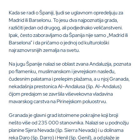
Kada se radi o Španiji, ljudi se uglavnom opredeljuju za
Madrid ili Barselonu. To jesu dva najpoznatija grada,
različiti jedan od drugog, ali podjednako veličanstveni.
Ipak, često zaboravljamo da Španija nije samo „Madrid ili
Barselona” i da pričamo o jednoj od kulturološki
najraznovrsnijih zemalja na svetu.
Na jugu Španije nalazi se oblast zvana Andaluzija, poznata
po flamenku, muslimanskom i jevrejskom nasleđu,
čudesnim palatama i prelepim plažama, a u njoj Granada,
nekadašnja prestonica Al–Andalusa (šp. Al–Andalus)
čijom predajom se završila viševekovna vladavina
mavarskog carstva na Pirinejskom poluostrvu.
Granada je glavni grad istoimene pokrajine koji broji
nešto više od 235 000 stanovnika. Nalazi se u podnožju
planine Sjera Nevada (šp. Sierra Nevada) i u dolinama
reka Daro (šp. Darro) i Henil (šp. Genil), a od plaže je