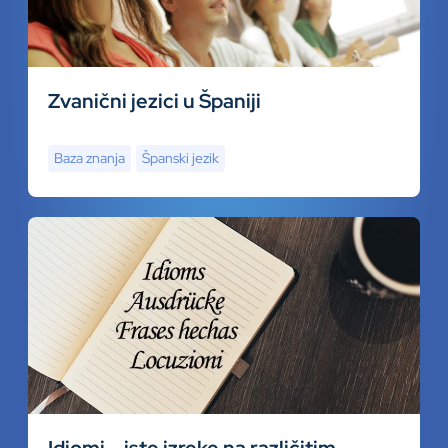
Zvanični jezici u Španiji
Baza znanja
Španski jezik
Idiomi – iste izreke na različitim