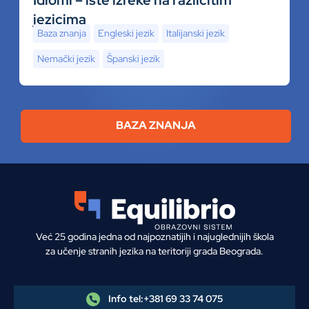
jezicima
Baza znanja
Engleski jezik
Italijanski jezik
Nemački jezik
Španski jezik
BAZA ZNANJA
Već 25 godina jedna od najpoznatijih i najuglednijih škola
za učenje stranih jezika na teritoriji grada Beograda.
Info tel:
+381 69 33 74 075