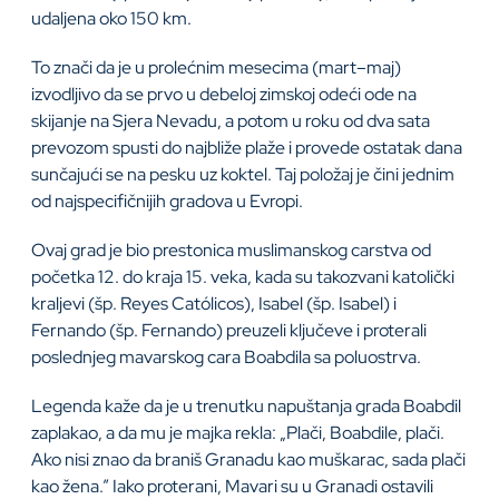
udaljena oko 150 km.
To znači da je u prolećnim mesecima (mart–maj)
izvodljivo da se prvo u debeloj zimskoj odeći ode na
skijanje na Sjera Nevadu, a potom u roku od dva sata
prevozom spusti do najbliže plaže i provede ostatak dana
sunčajući se na pesku uz koktel. Taj položaj je čini jednim
od najspecifičnijih gradova u Evropi.
Ovaj grad je bio prestonica muslimanskog carstva od
početka 12. do kraja 15. veka, kada su takozvani katolički
kraljevi (šp. Reyes Católicos), Isabel (šp. Isabel) i
Fernando (šp. Fernando) preuzeli ključeve i proterali
poslednjeg mavarskog cara Boabdila sa poluostrva.
Legenda kaže da je u trenutku napuštanja grada Boabdil
zaplakao, a da mu je majka rekla: „Plači, Boabdile, plači.
Ako nisi znao da braniš Granadu kao muškarac, sada plači
kao žena.” Iako proterani, Mavari su u Granadi ostavili