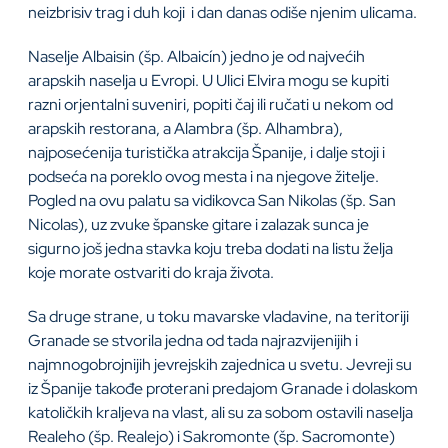
neizbrisiv trag i duh koji i dan danas odiše njenim ulicama.
Naselje Albaisin (šp. Albaicín) jedno je od najvećih
arapskih naselja u Evropi. U Ulici Elvira mogu se kupiti
razni orjentalni suveniri, popiti čaj ili ručati u nekom od
arapskih restorana, a Alambra (šp. Alhambra),
najposećenija turistička atrakcija Španije, i dalje stoji i
podseća na poreklo ovog mesta i na njegove žitelje.
Pogled na ovu palatu sa vidikovca San Nikolas (šp. San
Nicolas), uz zvuke španske gitare i zalazak sunca je
sigurno još jedna stavka koju treba dodati na listu želja
koje morate ostvariti do kraja života.
Sa druge strane, u toku mavarske vladavine, na teritoriji
Granade se stvorila jedna od tada najrazvijenijih i
najmnogobrojnijih jevrejskih zajednica u svetu. Jevreji su
iz Španije takođe proterani predajom Granade i dolaskom
katoličkih kraljeva na vlast, ali su za sobom ostavili naselja
Realeho (šp. Realejo) i Sakromonte (šp. Sacromonte)