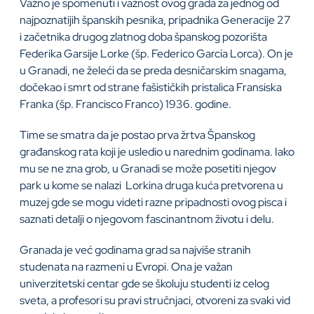
Važno je spomenuti i važnost ovog grada za jednog od
najpoznatijih španskih pesnika, pripadnika Generacije 27
i začetnika drugog zlatnog doba španskog pozorišta
Federika Garsije Lorke (šp. Federico García Lorca). On je
u Granadi, ne želeći da se preda desničarskim snagama,
dočekao i smrt od strane fašističkih pristalica Fransiska
Franka (šp. Francisco Franco) 1936. godine.
Time se smatra da je postao prva žrtva Španskog
građanskog rata koji je usledio u narednim godinama. Iako
mu se ne zna grob, u Granadi se može posetiti njegov
park u kome se nalazi Lorkina druga kuća pretvorena u
muzej gde se mogu videti razne pripadnosti ovog pisca i
saznati detalji o njegovom fascinantnom životu i delu.
Granada je već godinama grad sa najviše stranih
studenata na razmeni u Evropi. Ona je važan
univerzitetski centar gde se školuju studenti iz celog
sveta, a profesori su pravi stručnjaci, otvoreni za svaki vid