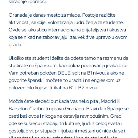
saradnje i pomoći.
Granada je danas mesto za mlade. Postoje različite
aktivnosti, sekcije, volontiranja i udruženja za studente.
Ovde se lako stiču internacionalna prijateljstva i iskustva
koja se nikad ne zaboravljaju i zauvek žive upravo u ovom
gradu.
Ukoliko ste student i želite da odete tamo na razmenu da
studirate na španskom, kao dokaz poznavanja jezika biće
Vam potreban položen DELE ispit na B1 nivou, a ako ne
govorite španski, možete to uraditi i na engleskom uz
priložen bilo koji sertifikat na B1 ili B2 nivou.
Možda ćete sledeći put kada Vas neko pita „Madrid ili
Barselona” izabrati upravo Granadu. Pravi duh Španije se
oseti baš ovde i nikoga ne ostavlja ravnodušnim. Grad
gde se susreću i stapaju tri kulture, ljudi iz celog sveta i
gostoljubivi, pristupačni i ljubazni meštani učiniće da se i