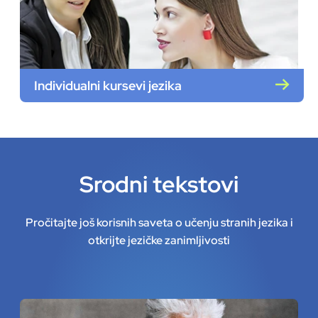
Individualni kursevi jezika
Srodni tekstovi
Pročitajte još korisnih saveta o učenju stranih jezika i
otkrijte jezičke zanimljivosti