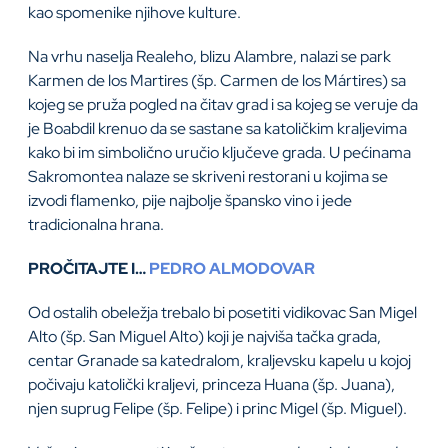
kao spomenike njihove kulture.
Na vrhu naselja Realeho, blizu Alambre, nalazi se park
Karmen de los Martires (šp. Carmen de los Mártires) sa
kojeg se pruža pogled na čitav grad i sa kojeg se veruje da
je Boabdil krenuo da se sastane sa katoličkim kraljevima
kako bi im simbolično uručio ključeve grada. U pećinama
Sakromontea nalaze se skriveni restorani u kojima se
izvodi flamenko, pije najbolje špansko vino i jede
tradicionalna hrana.
PROČITAJTE I…
PEDRO ALMODOVAR
Od ostalih obeležja trebalo bi posetiti vidikovac San Migel
Alto (šp. San Miguel Alto) koji je najviša tačka grada,
centar Granade sa katedralom, kraljevsku kapelu u kojoj
počivaju katolički kraljevi, princeza Huana (šp. Juana),
njen suprug Felipe (šp. Felipe) i princ Migel (šp. Miguel).