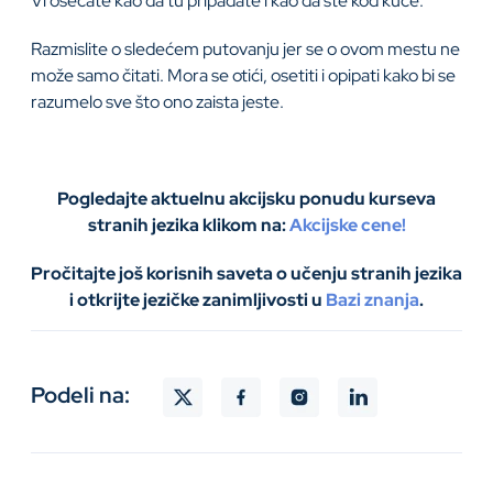
Vi osećate kao da tu pripadate i kao da ste kod kuće.
Razmislite o sledećem putovanju jer se o ovom mestu ne
može samo čitati. Mora se otići, osetiti i opipati kako bi se
razumelo sve što ono zaista jeste.
Pogledajte aktuelnu akcijsku ponudu kurseva
stranih jezika klikom na:
Akcijske cene!
Pročitajte još korisnih saveta o učenju stranih jezika
i otkrijte jezičke zanimljivosti u
Bazi znanja
.
Podeli na: