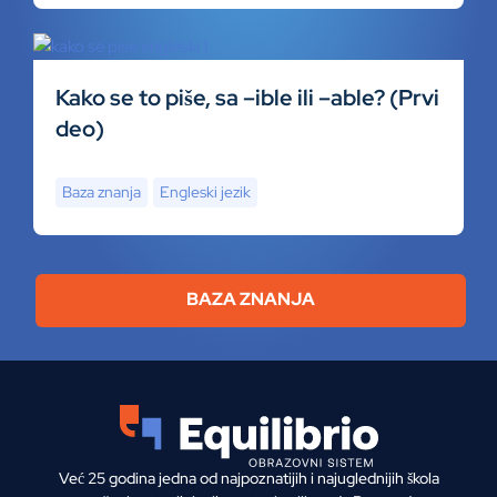
Kako se to piše, sa –ible ili –able? (Prvi
deo)
Baza znanja
Engleski jezik
BAZA ZNANJA
Već 25 godina jedna od najpoznatijih i najuglednijih škola