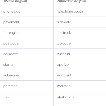
British English
American English
phone box
telephone booth
pavement
sidewalk
fire engine
fire truck
postcode
zip code
courgette
zucchini
starter
apetizer
aubergine
eggplant
postman
mailman
flat
apartment