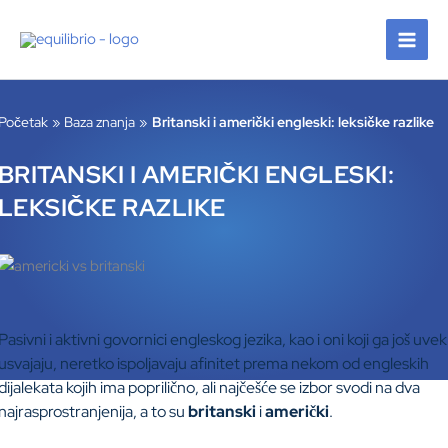
Pređi
na
sadržaj
Početak
Baza znanja
Britanski i američki engleski: leksičke razlike
BRITANSKI I AMERIČKI ENGLESKI:
LEKSIČKE RAZLIKE
Pasivni i aktivni govornici engleskog jezika, kao i oni koji ga još uvek
usvajaju, neretko ispoljavaju afinitet prema nekom od engleskih
dijalekata kojih ima poprilično, ali najčešće se izbor svodi na dva
najrasprostranjenija, a to su
britanski
i
američki
.