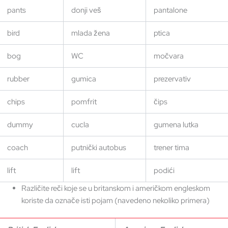
pants
donji veš
pantalone
bird
mlada žena
ptica
bog
WC
močvara
rubber
gumica
prezervativ
chips
pomfrit
čips
dummy
cucla
gumena lutka
coach
putnički autobus
trener tima
lift
lift
podići
Različite reči koje se u britanskom i američkom engleskom
koriste da označe isti pojam (navedeno nekoliko primera)