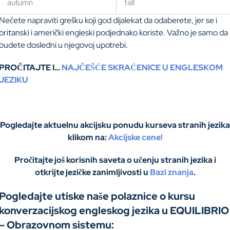
autumn
fall
Nećete napraviti grešku koji god dijalekat da odaberete, jer se i
britanski i američki engleski podjednako koriste. Važno je samo da
budete dosledni u njegovoj upotrebi.
PROČITAJTE I…
NAJČEŠĆE SKRAĆENICE U ENGLESKOM
JEZIKU
Pogledajte aktuelnu akcijsku ponudu kurseva stranih jezika
klikom na:
Akcijske cene!
Pročitajte još korisnih saveta o učenju stranih jezika i
otkrijte jezičke zanimljivosti u
Bazi znanja
.
Pogledajte utiske naše polaznice o kursu
konverzacijskog engleskog jezika u EQUILIBRIO
– Obrazovnom sistemu: