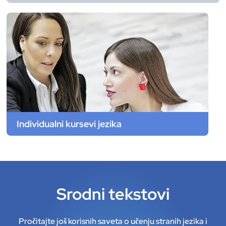
Individualni kursevi jezika
Srodni tekstovi
Pročitajte još korisnih saveta o učenju stranih jezika i