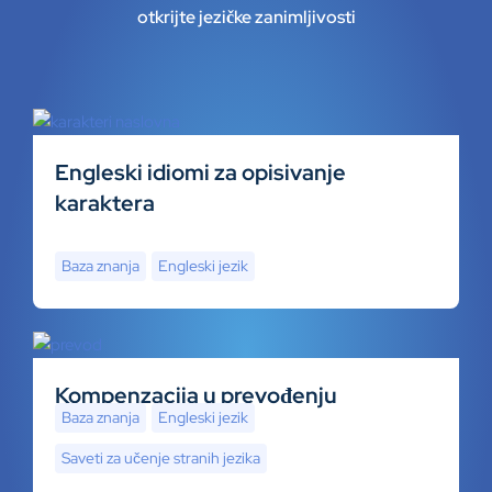
otkrijte jezičke zanimljivosti
Engleski idiomi za opisivanje
karaktera
Baza znanja
Engleski jezik
Kompenzacija u prevođenju
Baza znanja
Engleski jezik
Saveti za učenje stranih jezika