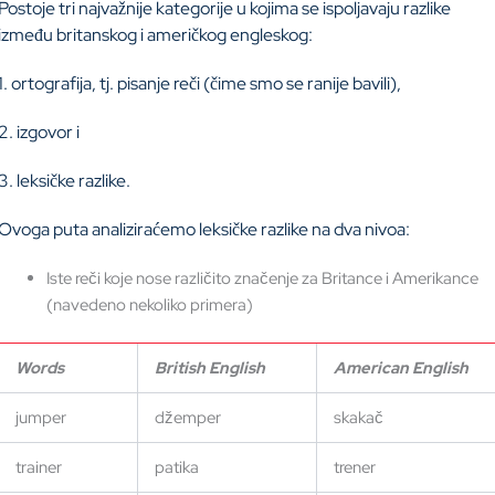
Postoje tri najvažnije kategorije u kojima se ispoljavaju razlike
između britanskog i američkog engleskog:
1. ortografija, tj. pisanje reči (čime smo se ranije bavili),
2. izgovor i
3. leksičke razlike.
Ovoga puta analiziraćemo leksičke razlike na dva nivoa:
Iste reči koje nose različito značenje za Britance i Amerikance
(navedeno nekoliko primera)
Words
British English
American English
jumper
džemper
skakač
trainer
patika
trener