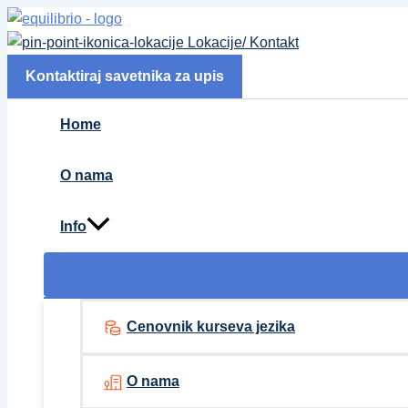
Pređi
na
Lokacije/ Kontakt
sadržaj
Kontaktiraj savetnika za upis
Home
O nama
Info
Cenovnik kurseva jezika
O nama