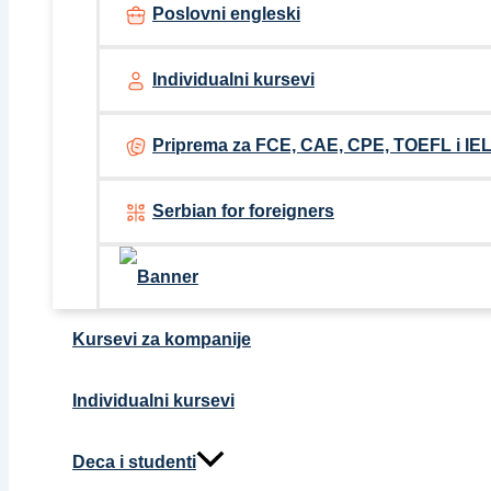
Poslovni engleski
Individualni kursevi
Priprema za FCE, CAE, CPE, TOEFL i IEL
Serbian for foreigners
Kursevi za kompanije
Individualni kursevi
Deca i studenti