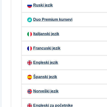
Ruski jezik
Duo Premium kursevi
Italijanski jezik
Francuski jezik
Engleski jezik
Španski jezik
Norveški jezik
Engleski za početnike