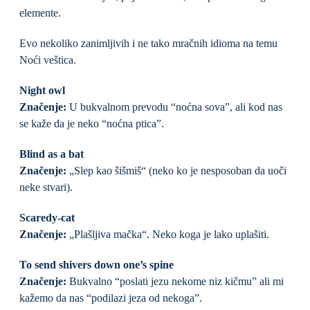
elemente.
Evo nekoliko zanimljivih i ne tako mračnih idioma na temu
Noći veštica.
Night owl
Značenje:
U bukvalnom prevodu “noćna sova”, ali kod nas
se kaže da je neko “noćna ptica”.
Blind as a bat
Značenje:
„Slep kao šišmiš“ (neko ko je nesposoban da uoči
neke stvari).
Scaredy-cat
Značenje:
„Plašljiva mačka“. Neko koga je lako uplašiti.
To send shivers down one’s spine
Značenje:
Bukvalno “poslati jezu nekome niz kičmu” ali mi
kažemo da nas “podilazi jeza od nekoga”.