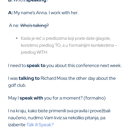
A:
My name’s Anna. I work with her.
A ne:
Who’s talking?
Kada je reč o predlozima koji prate date glagole,
koristimo predlog TO, a u formalnijim kontekstima –
predlog WITH:
I need to
speak to
you about this conference next week.
I was
talking to
Richard Moss the other day about the
golf club.
May I
speak with
you for a moment? (formalno)
I na kraju, kako biste primenili sva pravila i provežbali
naučeno, nudimo Vam kviz sa nekoliko pitanja, pa
izaberite
Talk ili Speak?