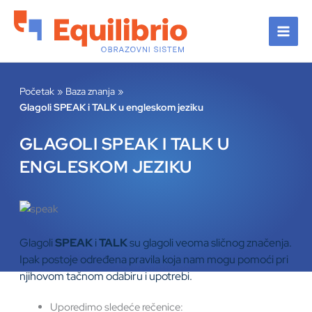
Pređi
na
sadržaj
Početak
Baza znanja
Glagoli SPEAK i TALK u engleskom jeziku
GLAGOLI SPEAK I TALK U
ENGLESKOM JEZIKU
Glagoli
SPEAK
i
TALK
su glagoli veoma sličnog značenja.
Ipak postoje određena pravila koja nam mogu pomoći pri
njihovom tačnom odabiru i upotrebi.
Uporedimo sledeće rečenice: