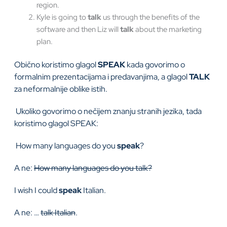
region.
Kyle is going to
talk
us through the benefits of the
software and then Liz will
talk
about the marketing
plan.
Obično koristimo glagol
SPEAK
kada govorimo o
formalnim prezentacijama i predavanjima, a glagol
TALK
za neformalnije oblike istih.
Ukoliko govorimo o nečijem znanju stranih jezika, tada
koristimo glagol SPEAK:
How many languages do you
speak
?
A ne:
How many languages do you talk?
I wish I could
speak
Italian.
A ne: …
talk Italian
.