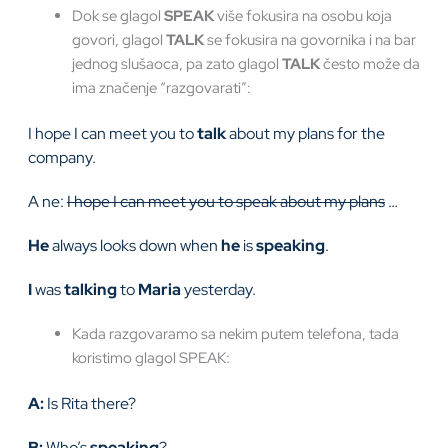
Dok se glagol
SPEAK
više fokusira na osobu koja
govori, glagol
TALK
se fokusira na govornika i na bar
jednog slušaoca, pa zato glagol
TALK
često može da
ima značenje “razgovarati”:
I hope I can meet you to
talk
about my plans for the
company.
A ne:
I hope I can meet you to speak about my plans
…
He
always looks down when
he
is
speaking
.
I
was
talking
to
Maria
yesterday.
Kada razgovaramo sa nekim putem telefona, tada
koristimo glagol SPEAK:
A:
Is Rita there?
B:
Who’s
speaking
?