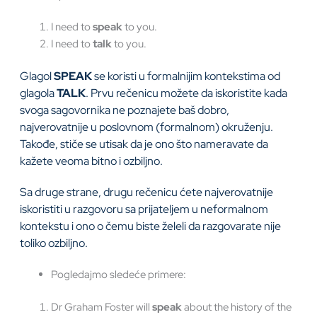
I need to
speak
to you.
I need to
talk
to you.
Glagol
SPEAK
se koristi u formalnijim kontekstima od
glagola
TALK
. Prvu rečenicu možete da iskoristite kada
svoga sagovornika ne poznajete baš dobro,
najverovatnije u poslovnom (formalnom) okruženju.
Takođe, stiče se utisak da je ono što nameravate da
kažete veoma bitno i ozbiljno.
Sa druge strane, drugu rečenicu ćete najverovatnije
iskoristiti u razgovoru sa prijateljem u neformalnom
kontekstu i ono o čemu biste želeli da razgovarate nije
toliko ozbiljno.
Pogledajmo sledeće primere:
Dr Graham Foster will
speak
about the history of the