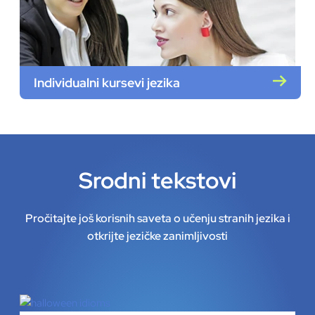
Individualni kursevi jezika
Srodni tekstovi
Pročitajte još korisnih saveta o učenju stranih jezika i
otkrijte jezičke zanimljivosti