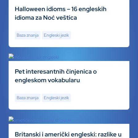
Halloween idioms – 16 engleskih
idioma za Noć veštica
Baza znanja
Engleski jezik
Pet interesantnih činjenica o
engleskom vokabularu
Baza znanja
Engleski jezik
Britanski i američki engleski: razlike u