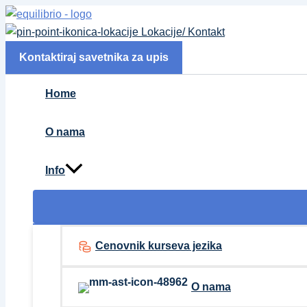
Pređi
na
Lokacije/ Kontakt
sadržaj
Kontaktiraj savetnika za upis
Home
O nama
Info
Cenovnik kurseva jezika
O nama