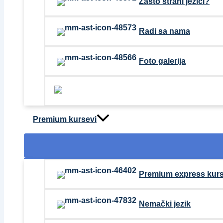
Zašto strani jezici?
Radi sa nama
Foto galerija
Premium kursevi
Premium express kurs
Nemački jezik