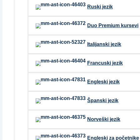
Ruski jezik
Duo Premium kursevi
Italijanski jezik
Francuski jezik
Engleski jezik
Španski jezik
Norveški jezik
Engleski za početnike