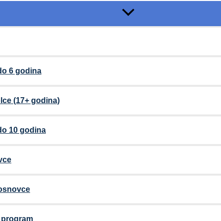
do 6 godina
lce (17+ godina)
do 10 godina
vce
 osnovce
i program