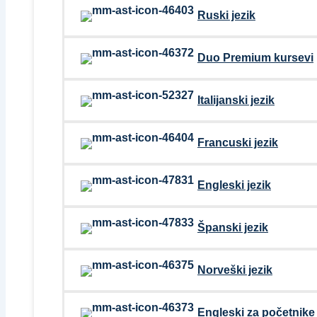
Ruski jezik
Duo Premium kursevi
Italijanski jezik
Francuski jezik
Engleski jezik
Španski jezik
Norveški jezik
Engleski za početnike