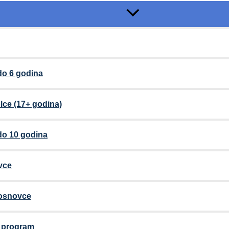
do 6 godina
lce (17+ godina)
do 10 godina
vce
 osnovce
i program