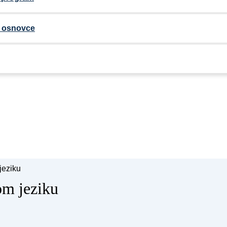
a osnovce
jeziku
om jeziku