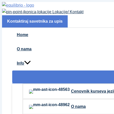
Pređi
na
Lokacije/ Kontakt
sadržaj
Kontaktiraj savetnika za upis
Home
O nama
Info
Cenovnik kurseva jezi
O nama