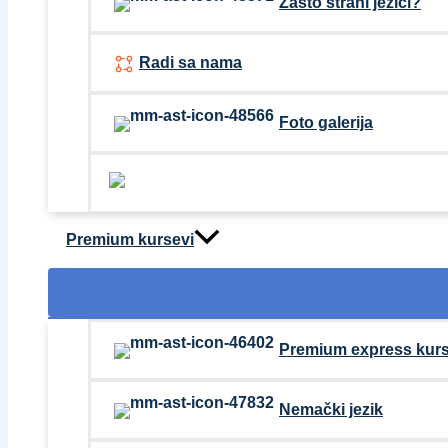
Zašto strani jezici?
Radi sa nama
Foto galerija
Premium kursevi
Premium express kurs
Nemački jezik