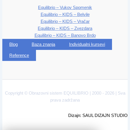
Equilibrio – Vukov Spomenik
Equilibrio –
K
I
D
S
– Belvile
Equilibrio –
K
I
D
S
– Vračar
Equilibrio –
K
I
D
S
– Zvezdara
Equilibrio –
K
I
D
S
– Banovo Brdo
Blog
Baza znanja
Individualni kursevi
Reference
Copyright © Obrazovni sistem EQUILIBRIO | 2000 - 2026 | Sva
prava zadržana
Dizajn: SAUL DIZAJN STUDIO