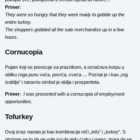
Primer
:
They were so hungry that they were ready to gobble up the
entire turkey.
The shoppers gobbled all the sale merchandise up in a few
hours.
Cornucopia
Pojam koji se povezuje sa praznikom, a označava korpu u
obliku roga punu voća, povrća, cveća … Poznat je i kao „rog
izobilja“ i naravno simbol je obilja i prosperiteta.
Primer
:
I was presented with a cornucopia of employment
opportunities.
Tofurkey
Ovaj izraz nastao je kao kombinacija reči „tofu“ i „turkey“. S
obzirom na to da ne vole svi da jedu ćurku i meso, mora da se