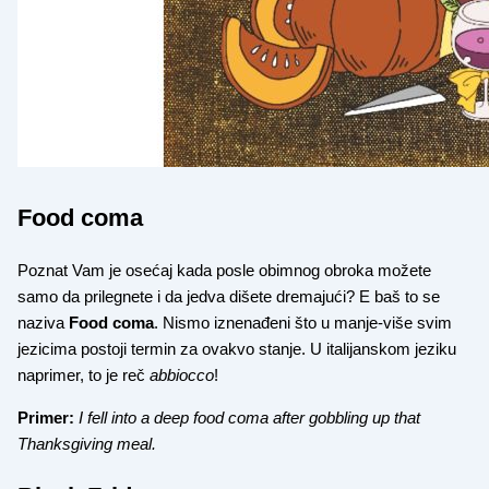
Food coma
Poznat Vam je osećaj kada posle obimnog obroka možete
samo da prilegnete i da jedva dišete dremajući? E baš to se
naziva
Food coma
. Nismo iznenađeni što u manje-više svim
jezicima postoji termin za ovakvo stanje. U italijanskom jeziku
naprimer, to je reč
abbiocco
!
Primer:
I fell into a deep food coma after gobbling up that
Thanksgiving meal.