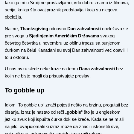
Iako ga mi u Srbiji ne proslavljamo, vrlo dobro znamo iz filmova,
serija, knjiga šta ovaj praznik predstavlja i koja su njegova
obeležja.
Naime,
Thanksgiving
odnosno
Dan zahvalnosti
obeležava se
pre svega u
Sjedinjenim Američkim Državama
svakog
četvrtog četvrtka u novembru uz obilnu trpezu sa punjenom
ćurkom na čelu! Kanađani su svoj Dan zahvalnosti već obavili i
to u oktobru.
U nastavku slede neke fraze na temu
Dana zahvalnosti
bez
kojih ne biste mogli da prisustvujete proslavi.
To gobble up
Idiom „To gobble up“ znači pojesti nešto na brzinu, progutati bez
disanja. Izraz je nastao od reči „
gobble
“ što je u engleskom
jeziku zvuk koji ispušta ćurka dok se kreće. Kada se ne misli
na jelo, ovaj idiomatski izraz može da znači i iskoristiti sve,
pokupiti sve, pokupovati u smislu isprazniti rafove…