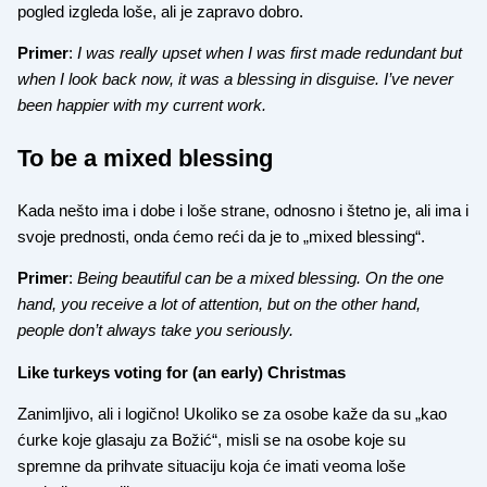
pogled izgleda loše, ali je zapravo dobro.
Primer
:
I was really upset when I was first made redundant but
when I look back now, it was a blessing in disguise. I’ve never
been happier with my current work.
To be a mixed blessing
Kada nešto ima i dobe i loše strane, odnosno i štetno je, ali ima i
svoje prednosti, onda ćemo reći da je to „mixed blessing“.
Primer
:
Being beautiful can be a mixed blessing. On the one
hand, you receive a lot of attention, but on the other hand,
people don’t always take you seriously.
Like turkeys voting for (an early) Christmas
Zanimljivo, ali i logično! Ukoliko se za osobe kaže da su „kao
ćurke koje glasaju za Božić“, misli se na osobe koje su
spremne da prihvate situaciju koja će imati veoma loše