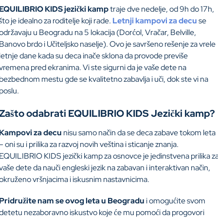
EQUILIBRIO KIDS jezički kamp
traje dve nedelje, od 9h do 17h,
što je idealno za roditelje koji rade.
Letnji kampovi za decu
se
održavaju u Beogradu na 5 lokacija (Dorćol, Vračar, Belville,
Banovo brdo i Učiteljsko naselje). Ovo je savršeno rešenje za vrele
letnje dane kada su deca inače sklona da provode previše
vremena pred ekranima. Vi ste sigurni da je vaše dete na
bezbednom mestu gde se kvalitetno zabavlja i uči, dok ste vi na
poslu.
Zašto odabrati EQUILIBRIO KIDS Jezički kamp?
Kampovi za decu
nisu samo način da se deca zabave tokom leta
– oni su i prilika za razvoj novih veština i sticanje znanja.
EQUILIBRIO KIDS jezički kamp za osnovce je jedinstvena prilika z
vaše dete da nauči engleski jezik na zabavan i interaktivan način,
okruženo vršnjacima i iskusnim nastavnicima.
Pridružite nam se ovog leta u Beogradu
i omogućite svom
detetu nezaboravno iskustvo koje će mu pomoći da progovori