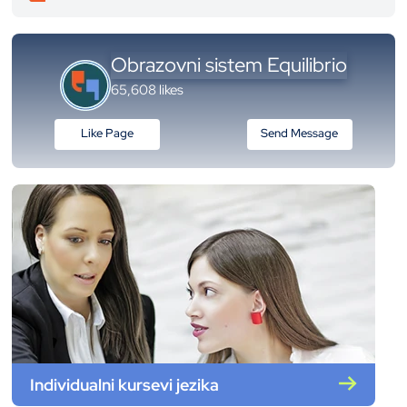
Obrazovni sistem Equilibrio
65,608 likes
Like Page
Send Message
Individualni kursevi jezika