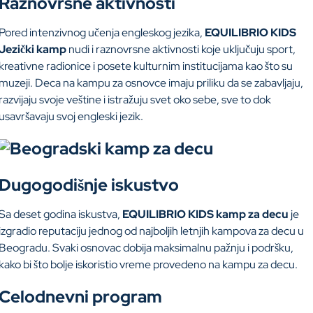
Raznovrsne aktivnosti
Pored intenzivnog učenja engleskog jezika,
EQUILIBRIO KIDS
Jezički kamp
nudi i raznovrsne aktivnosti koje uključuju sport,
kreativne radionice i posete kulturnim institucijama kao što su
muzeji. Deca na kampu za osnovce imaju priliku da se zabavljaju,
razvijaju svoje veštine i istražuju svet oko sebe, sve to dok
usavršavaju svoj engleski jezik.
Dugogodišnje iskustvo
Sa deset godina iskustva,
EQUILIBRIO KIDS
kamp za decu
je
izgradio reputaciju jednog od najboljih letnjih kampova za decu u
Beogradu. Svaki osnovac dobija maksimalnu pažnju i podršku,
kako bi što bolje iskoristio vreme provedeno na kampu za decu.
Celodnevni program