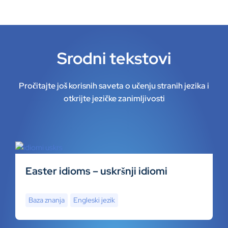
Srodni tekstovi
Pročitajte još korisnih saveta o učenju stranih jezika i
otkrijte jezičke zanimljivosti
Easter idioms – uskršnji idiomi
Baza znanja
Engleski jezik