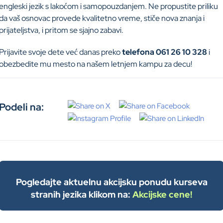
engleski jezik s lakoćom i samopouzdanjem. Ne propustite priliku
da vaš osnovac provede kvalitetno vreme, stiče nova znanja i
prijateljstva, i pritom se sjajno zabavi.
Prijavite svoje dete već danas preko
telefona 061 26 10 328
i
obezbedite mu mesto na našem letnjem kampu za decu!
Podeli na:
Pogledajte aktuelnu akcijsku ponudu kurseva
stranih jezika klikom na:
Akcijske cene!