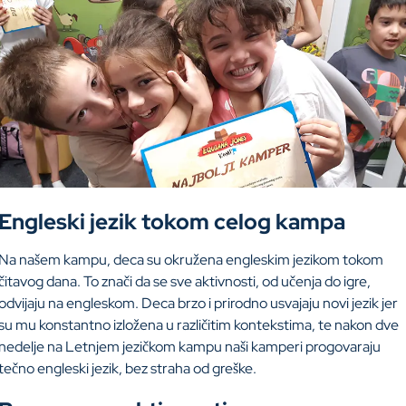
Engleski jezik tokom celog kampa
Na našem kampu, deca su okružena engleskim jezikom tokom
čitavog dana. To znači da se sve aktivnosti, od učenja do igre,
odvijaju na engleskom. Deca brzo i prirodno usvajaju novi jezik jer
su mu konstantno izložena u različitim kontekstima, te nakon dve
nedelje na Letnjem jezičkom kampu naši kamperi progovaraju
tečno engleski jezik, bez straha od greške.