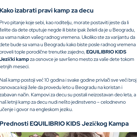
Kako izabrati pravi kamp za decu
Prvo pitanje koje sebi, kao roditelju, morate postaviti jeste da li
želite da dete otputuje negde ili biste ipak želeli da je u Beogradu,
sa vama nakon vašeg radnog vremena. Ukoliko ste za varijantu da
dete bude sa vama u Beogradu kako biste posle radnog vremena
proveli tople porodične trenutke zajedno,
EQUILIBRIO KIDS
Jezički kamp
za osnovce je savršeno mesto za vaše dete tokom
letnjih meseci.
Naš kamp postoji već 10 godina i svake godine privlači sve veći broj
osnovaca koji žele da provedu leto u Beogradu na koristan i
zabavan način. Kampovi za decu su postali neizostavan deo leta, a
naš letnji kamp za decu nudi nešto jedinstveno – celodnevno
učenje i govor na engleskom jeziku.
Prednosti EQUILIBRIO KIDS Jezičkog Kampa