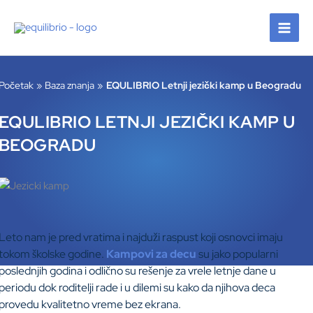
Pređi
na
sadržaj
Početak
Baza znanja
EQULIBRIO Letnji jezički kamp u Beogradu
EQULIBRIO LETNJI JEZIČKI KAMP U
BEOGRADU
Leto nam je pred vratima i najduži raspust koji osnovci imaju
tokom školske godine.
Kampovi za decu
su jako popularni
poslednjih godina i odlično su rešenje za vrele letnje dane u
periodu dok roditelji rade i u dilemi su kako da njihova deca
provedu kvalitetno vreme bez ekrana.