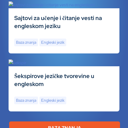
Sajtovi za učenje i čitanje vesti na
engleskom jeziku
Baza znanja
Engleski jezik
Šekspirove jezičke tvorevine u
engleskom
Baza znanja
Engleski jezik
BAZA ZNANJA