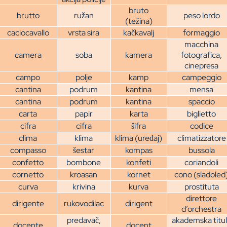
bruto
brutto
ružan
peso lordo
(težina)
caciocavallo
vrsta sira
kačkavalj
formaggio
macchina
camera
soba
kamera
fotografica,
cinepresa
campo
polje
kamp
campeggio
cantina
podrum
kantina
mensa
cantina
podrum
kantina
spaccio
carta
papir
karta
biglietto
cifra
cifra
šifra
codice
clima
klima
klima (uređaj)
climatizzatore
compasso
šestar
kompas
bussola
confetto
bombone
konfeti
coriandoli
cornetto
kroasan
kornet
cono (sladoled
curva
krivina
kurva
prostituta
direttore
dirigente
rukovodilac
dirigent
d’orchestra
predavač,
akademska titu
docente
docent