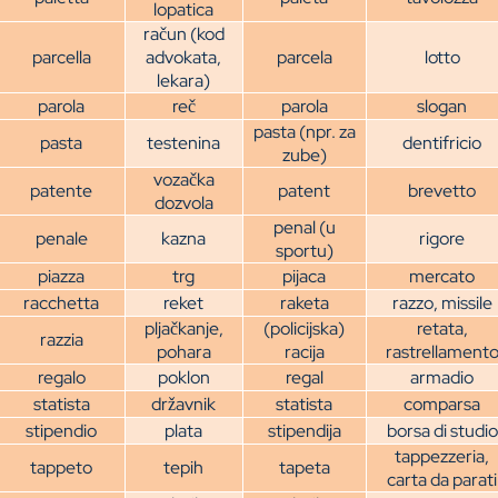
lopatica
račun (kod
parcella
advokata,
parcela
lotto
lekara)
parola
reč
parola
slogan
pasta (npr. za
pasta
testenina
dentifricio
zube)
vozačka
patente
patent
brevetto
dozvola
penal (u
penale
kazna
rigore
sportu)
piazza
trg
pijaca
mercato
racchetta
reket
raketa
razzo, missile
pljačkanje,
(policijska)
retata,
razzia
pohara
racija
rastrellament
regalo
poklon
regal
armadio
statista
državnik
statista
comparsa
stipendio
plata
stipendija
borsa di studio
tappezzeria,
tappeto
tepih
tapeta
carta da parati