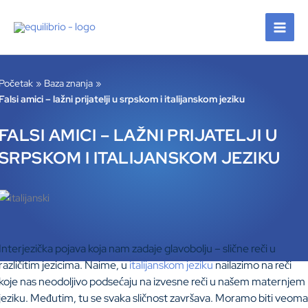
Pređi
na
sadržaj
Početak
Baza znanja
Falsi amici – lažni prijatelji u srpskom i italijanskom jeziku
FALSI AMICI – LAŽNI PRIJATELJI U
SRPSKOM I ITALIJANSKOM JEZIKU
Interjezička pojava koja nam zadaje glavobolju – slične reči u
različitim jezicima. Naime, u
italijanskom jeziku
nailazimo na reči
koje nas neodoljivo podsećaju na izvesne reči u našem maternjem
jeziku. Međutim, tu se svaka sličnost završava. Moramo biti veoma