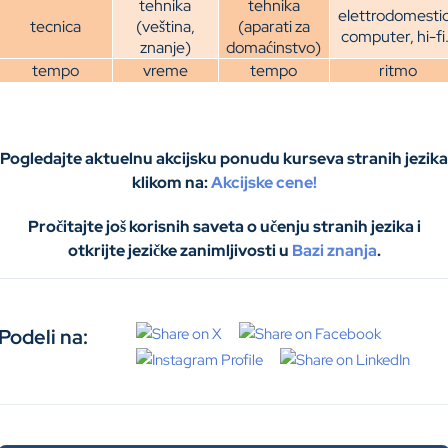
tehnika
tehnika
elettrodomestic
tecnica
(veština,
(aparati za
computer, hi-fi
znanje)
domaćinstvo)
tempo
vreme
tempo
ritmo
Pogledajte aktuelnu akcijsku ponudu kurseva stranih jezika
klikom na:
Akcijske cene!
Pročitajte još korisnih saveta o učenju stranih jezika i
otkrijte jezičke zanimljivosti u
Bazi znanja
.
Podeli na: