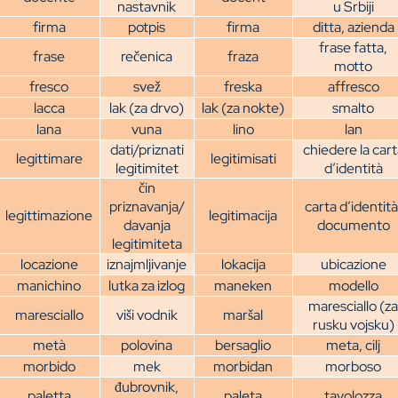
nastavnik
u Srbiji
firma
potpis
firma
ditta, azienda
frase fatta,
frase
rečenica
fraza
motto
fresco
svež
freska
affresco
lacca
lak (za drvo)
lak (za nokte)
smalto
lana
vuna
lino
lan
dati/priznati
chiedere la car
legittimare
legitimisati
legitimitet
d’identità
čin
priznavanja/
carta d’identità
legittimazione
legitimacija
davanja
documento
legitimiteta
locazione
iznajmljivanje
lokacija
ubicazione
manichino
lutka za izlog
maneken
modello
maresciallo (z
maresciallo
viši vodnik
maršal
rusku vojsku)
metà
polovina
bersaglio
meta, cilj
morbido
mek
morbidan
morboso
đubrovnik,
paletta
paleta
tavolozza