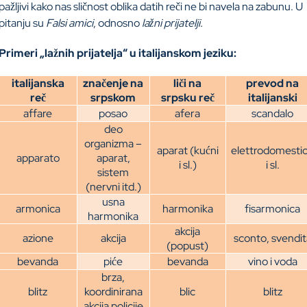
pažljivi kako nas sličnost oblika datih reči ne bi navela na zabunu. U
pitanju su
Falsi amici
, odnosno
lažni prijatelji.
Primeri „lažnih prijatelja“ u italijanskom jeziku:
italijanska
značenje na
liči na
prevod na
reč
srpskom
srpsku reč
italijanski
affare
posao
afera
scandalo
deo
organizma –
aparat (kućni
elettrodomesti
apparato
aparat,
i sl.)
i sl.
sistem
(nervni itd.)
usna
armonica
harmonika
fisarmonica
harmonika
akcija
azione
akcija
sconto, svendit
(popust)
bevanda
piće
bevanda
vino i voda
brza,
blitz
koordinirana
blic
blitz
akcija policije