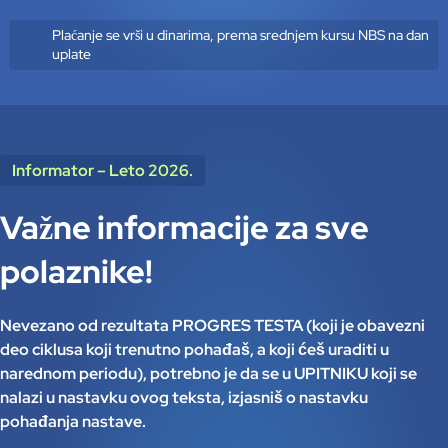
Plaćanje se vrši u dinarima, prema srednjem kursu NBS na dan
uplate
Informator – Leto 2026.
Važne informacije za sve
polaznike!
Nevezano od rezultata PROGRES TESTA (koji je obavezni
deo ciklusa koji trenutno pohađaš, a koji ćeš uraditi u
narednom periodu), potrebno je da se u UPITNIKU koji se
nalazi u nastavku ovog teksta, izjasniš o nastavku
pohađanja nastave.