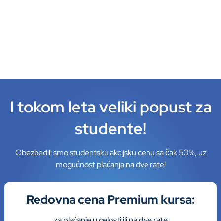
(online uživo)
Za sve polaznike je obezbeđena Garancija
kvaliteta i izdavanje sertifikata.
I tokom leta veliki popust za
studente!
Obezbedili smo studentsku akcijsku cenu sa čak 50%, uz
mogućnost plaćanja na dve rate!
Redovna cena
Premium kursa:
za plaćanje u celosti ili na dve rate