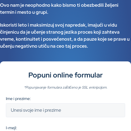
Ovo nam je neophodno kako bismo ti obezbedili željeni
termin i mesto u grupi.
Iskoristi leto i maksimizuj svoj napredak, imajući u vidu
činjenicu da je učenje stranog jezika proces koji zahteva
vreme, kontinuitet i posvećenost, a da pauze koje se prave u
učenju negativno utiču na ceo taj proces.
Popuni online formular
*Popunjavanje formulara zaštićeno je SSL enkripcijom.
Ime i prezime:
I-mejl: