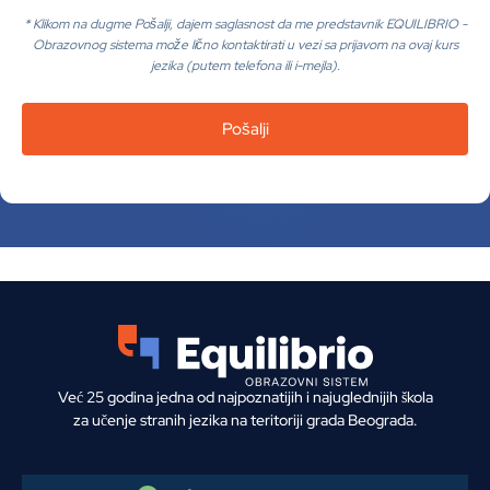
* Klikom na dugme Pošalji, dajem saglasnost da me predstavnik EQUILIBRIO -
Obrazovnog sistema može lično kontaktirati u vezi sa prijavom na ovaj kurs
jezika (putem telefona ili i-mejla).
Već 25 godina jedna od najpoznatijih i najuglednijih škola
za učenje stranih jezika na teritoriji grada Beograda.