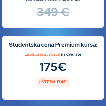
349 €
Studentska cena
Premium kursa:
za plaćanje u celosti ili
na dve rate
175€
UŠTEDA 174€!